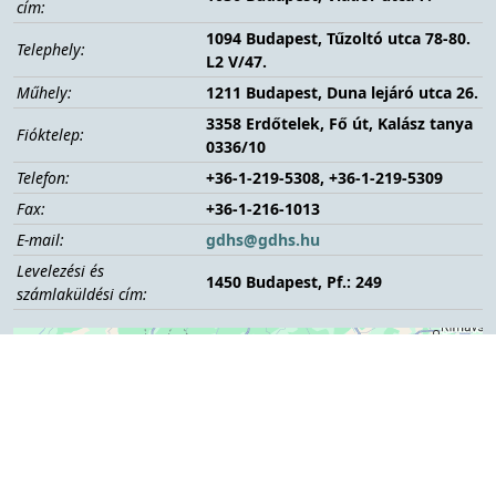
cím:
1094 Budapest, Tűzoltó utca 78-80.
Telephely:
L2 V/47.
Műhely:
1211 Budapest, Duna lejáró utca 26.
3358 Erdőtelek, Fő út, Kalász tanya
Fióktelep:
0336/10
Telefon:
+36-1-219-5308,
+36-1-
219-5309
Fax:
+36-1-216-1013
E-mail:
gdhs@gdhs.hu
Levelezési és
1450 Budapest, Pf.: 249
számlaküldési cím:
+
−