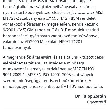
Rendelkezünk a Műszaki Biztonsági Főfelügyelet
hatósági alkalmassági bizonyítványával a kazánok,
nyomástartó edények szerelésére és javítására az MSZ
EN 729-2 szabvány és a 3/1998 (I.12.) IKIM rendelet
vonatkozó előírásainak megfelelően. Rendelkezünk
9/2001. (IV.5) GM rendelet G és B+F modulok szerinti
berendezések gyártására vonatkozó tanúsítvánnyal,
valamint az AD2000 Merkblatt HP0/TRD201
tanúsítvánnyal.
A megrendelők által elvárt, és az általunk kitűzött célok
eléréséhez feltétlenül szükséges a minőségi
munkavégzés, amelyek érdekében az MSZ EN ISO
9001:2009 és MSZ EN ISO 14001:2005 szabványok
szerinti minőségügyi rendszert működtetünk. A
minőségügyi rendszerünket az ÉMI-TÜV Süd auditálta.
Dr. Fülöp Zoltán
ügyvezető