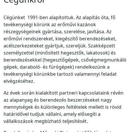
Cégünket 1991-ben alapítottuk. Az alapítás óta, fő
tevékenységi körünk az erőművi kazánok
részegységeinek gyártása, szerelése, javítása. Az
erőművi rendszereket, kiegészítő berendezéseket,
acélszerkezeteket gyártjuk, szereljük. Szakképzett
személyzettel (minősített hegesztők, lakatosok) és
berendezésekkel (hegesztőgépek, csővégmegmunkáló
gépek, daraboló- és fúrógépek) rendelkezünk a
tevékenységi körünkbe tartozó valamennyi feladat
elvégzéséhez.
Az évek során kialakított partneri kapcsolataink révén
az alapanyag és berendezés beszerzéseket nagy
mennyiségek és különleges feltételek mellett is rövid
határidővel tudjuk vállalni, amely elősegíti a
vállalkozások megbízható teljesítését.