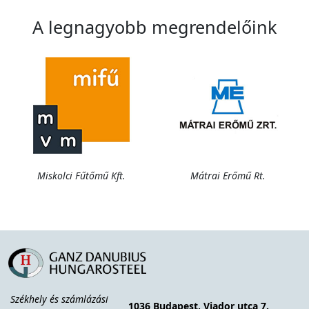
A legnagyobb megrendelőink
Miskolci Fűtőmű Kft.
Mátrai Erőmű Rt.
Székhely és s
zámlázási
1036 Budapest, Viador utca 7.